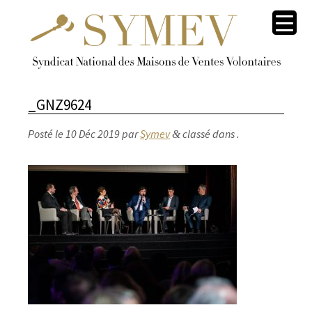
_GNZ9624
Posté le
10 Déc 2019
par
Symev
classé dans .
&