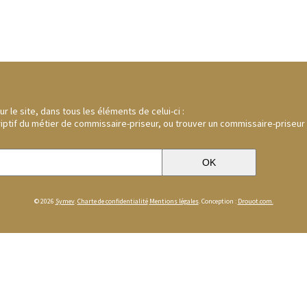
 le site, dans tous les éléments de celui-ci :
riptif du métier de commissaire-priseur, ou trouver un commissaire-priseur
© 2026
Symev
.
Charte de confidentialité
Mentions légales
. Conception :
Drouot.com.