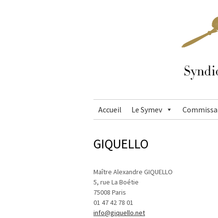
Accueil
Le Symev
Commissai
GIQUELLO
Maître Alexandre GIQUELLO
5, rue La Boétie
75008 Paris
01 47 42 78 01
info@giquello.net