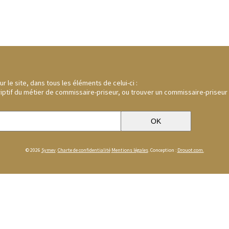
 le site, dans tous les éléments de celui-ci :
riptif du métier de commissaire-priseur, ou trouver un commissaire-priseur
© 2026
Symev
.
Charte de confidentialité
Mentions légales
. Conception :
Drouot.com.