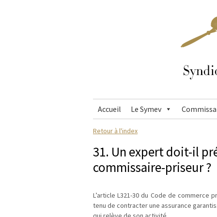
Accueil
Le Symev
Commissai
Retour à l'index
31. Un expert doit-il p
commissaire-priseur ?
L’article L321-30 du Code de commerce pr
tenu de contracter une assurance garantiss
qui relève de son activité.