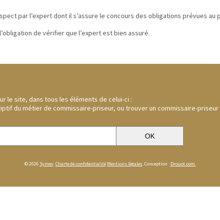
espect par l’expert dont il s’assure le concours des obligations prévues au pr
obligation de vérifier que l’expert est bien assuré.
 le site, dans tous les éléments de celui-ci :
riptif du métier de commissaire-priseur, ou trouver un commissaire-priseur
© 2026
Symev
.
Charte de confidentialité
Mentions légales
. Conception :
Drouot.com.