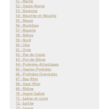
51 - Marne
52 - Haute-Marne
53 - Mayenne
54 - Meurthe-et-Moselle
55 - Meuse
56 - Morbihan
57 - Moselle
58 - Nièvre
59 - Nord
60 - Oise
61 - Orne
62 - Pas-de-Calais
63 - Puy-de-Dôme
64 - Pyrénées-Atlantiques
65 - Hautes-Pyrénées
66 - Pyrénées-Orientales
67 - Bas-Rhin
68 - Haut-Rhin
69 - Rhône
70 - Haute-Saône
71 - Saône-et-Loire
72 - Sarthe
73 - Savoie