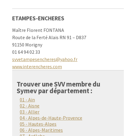
ETAMPES-ENCHERES
Maître Florent FONTANA
Route de la Ferté Alais RN 91 – D837
91150 Morigny
01 64 94 02 33
svvetampesencheres@yahoo.fr
www.interencheres.com
Trouver une SVV membre du
Symev par département :
01 - Ain
02 - Aisne
03 - Allier
04 - Alpes-de-Haute-Provence
05 - Hautes-Alpes
06 - Alpes-Maritimes