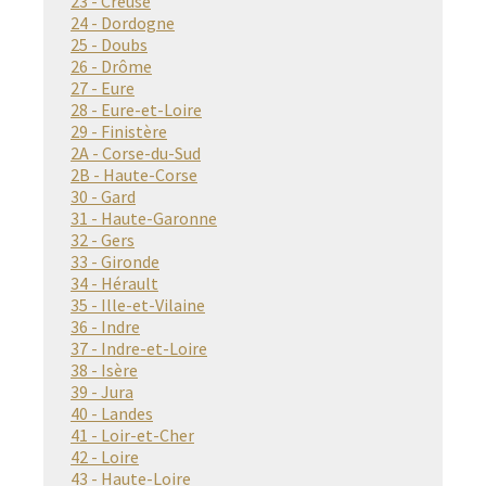
23 - Creuse
24 - Dordogne
25 - Doubs
26 - Drôme
27 - Eure
28 - Eure-et-Loire
29 - Finistère
2A - Corse-du-Sud
2B - Haute-Corse
30 - Gard
31 - Haute-Garonne
32 - Gers
33 - Gironde
34 - Hérault
35 - Ille-et-Vilaine
36 - Indre
37 - Indre-et-Loire
38 - Isère
39 - Jura
40 - Landes
41 - Loir-et-Cher
42 - Loire
43 - Haute-Loire