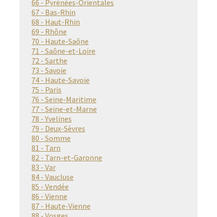
66 - Pyrénées-Orientales
67 - Bas-Rhin
68 - Haut-Rhin
69 - Rhône
70 - Haute-Saône
71 - Saône-et-Loire
72 - Sarthe
73 - Savoie
74 - Haute-Savoie
75 - Paris
76 - Seine-Maritime
77 - Seine-et-Marne
78 - Yvelines
79 - Deux-Sèvres
80 - Somme
81 - Tarn
82 - Tarn-et-Garonne
83 - Var
84 - Vaucluse
85 - Vendée
86 - Vienne
87 - Haute-Vienne
88 - Vosges