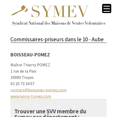
Commissaires-priseurs dans le
10 - Aube
BOISSEAU-POMEZ
Maître Thierry POMEZ
1 rue de la Paix
10000 Troyes
03 25 73 34 07
contact@boisseau-pomez.com
www.ivoire-troyes.com
Trouver une SVV membre du
Symev par département :