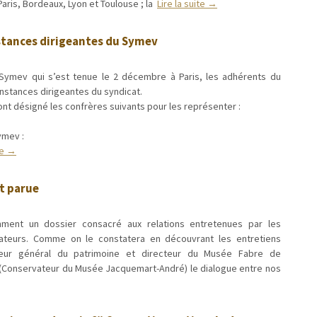
aris, Bordeaux, Lyon et Toulouse ; la
Lire la suite →
tances dirigeantes du Symev
Symev qui s’est tenue le 2 décembre à Paris, les adhérents du
instances dirigeantes du syndicat.
 ont désigné les confrères suivants pour les représenter :
ymev :
ite →
t parue
ment un dossier consacré aux relations entretenues par les
ateurs. Comme on le constatera en découvrant les entretiens
ateur général du patrimoine et directeur du Musée Fabre de
t (Conservateur du Musée Jacquemart-André) le dialogue entre nos