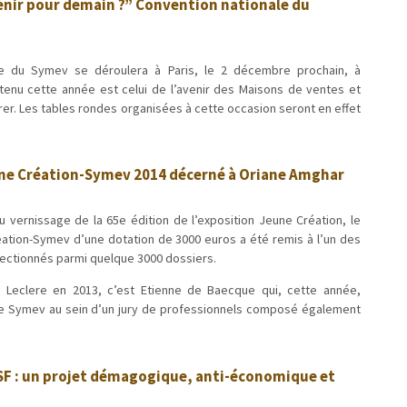
venir pour demain ?” Convention nationale du
ale du Symev se déroulera à Paris, le 2 décembre prochain, à
tenu cette année est celui de l’avenir des Maisons de ventes et
arer. Les tables rondes organisées à cette occasion seront en effet
une Création-Symev 2014 décerné à Oriane Amghar
u vernissage de la 65e édition de l’exposition Jeune Création, le
éation-Symev d’une dotation de 3000 euros a été remis à l’un des
lectionnés parmi quelque 3000 dossiers.
 Leclere en 2013, c’est Etienne de Baecque qui, cette année,
le Symev au sein d’un jury de professionnels composé également
ISF : un projet démagogique, anti-économique et