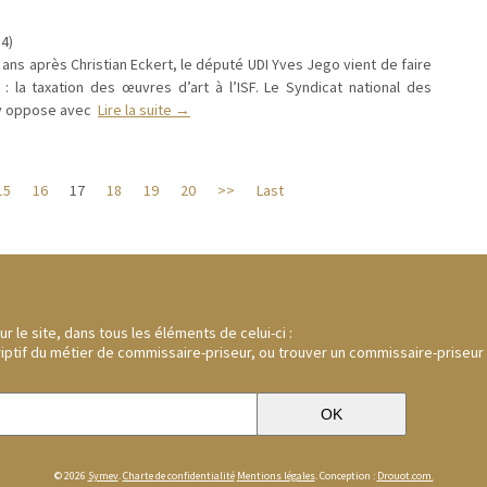
4)
ux ans après Christian Eckert, le député UDI Yves Jego vient de faire
: la taxation des œuvres d’art à l’ISF. Le Syndicat national des
’y oppose avec
Lire la suite →
15
16
17
18
19
20
>>
Last
 le site, dans tous les éléments de celui-ci :
riptif du métier de commissaire-priseur, ou trouver un commissaire-priseur
© 2026
Symev
.
Charte de confidentialité
Mentions légales
. Conception :
Drouot.com.