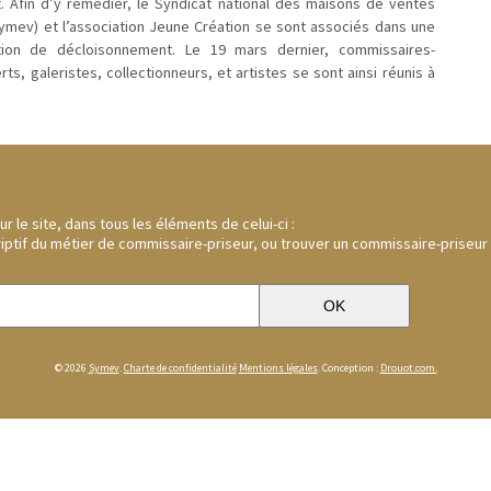
. Afin d’y remédier, le Syndicat national des maisons de ventes
Symev) et l’association Jeune Création se sont associés dans une
on de décloisonnement. Le 19 mars dernier, commissaires-
rts, galeristes, collectionneurs, et artistes se sont ainsi réunis à
 le site, dans tous les éléments de celui-ci :
riptif du métier de commissaire-priseur, ou trouver un commissaire-priseur
© 2026
Symev
.
Charte de confidentialité
Mentions légales
. Conception :
Drouot.com.